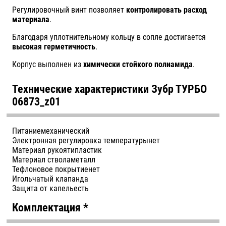
Регулировочный винт позволяет
контролировать расход
материала
.
Благодаря уплотнительному кольцу в сопле достигается
высокая герметичность
.
Корпус выполнен из
химически стойкого полиамида
.
Технические характеристики Зубр ТУРБО
06873_z01
Питание
механический
Электронная регулировка температуры
нет
Материал рукояти
пластик
Материал ствола
металл
Тефлоновое покрытие
нет
Игольчатый клапан
да
Защита от капель
есть
Комплектация
*