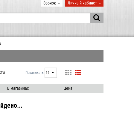
Звонок
Личный кабинет
в
сти
Показывать
15
15
25
В магазинах
Цена
50
100
йдено...