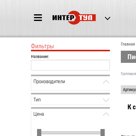
Главная
Фильтры
Пи
Название:
Группиро
Производители
Артику
Тип
К 
Цена