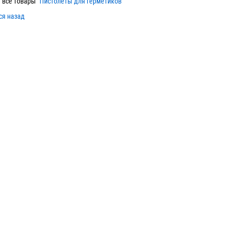
 все товары "
Пистолеты для герметиков
"
ся назад