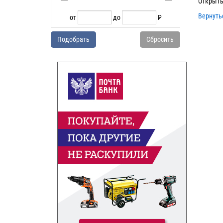
Открыть
Вернуть
от
до
P
УБ.
Подобрать
Сбросить