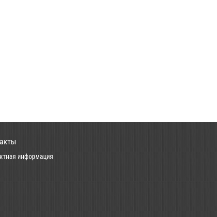
акты
ктная информация