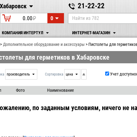
21-22-22
Хабаровск
Хабаровск
0
0.00
P
УБ.
КОМПАНИЯ ИНТЕРТУЛ
ИНТЕРНЕТ-МАГАЗИН
Дополнительное оборудование и аксессуары
Пистолеты для герметико
столеты для герметиков в Хабаровске
Учет доступно
вка
производитель
Сортировка
цена
нет
дата
выдачи
производитель
л
Фото
Наименование
цена
артикул
сожалению, по заданным условиям, ничего не на