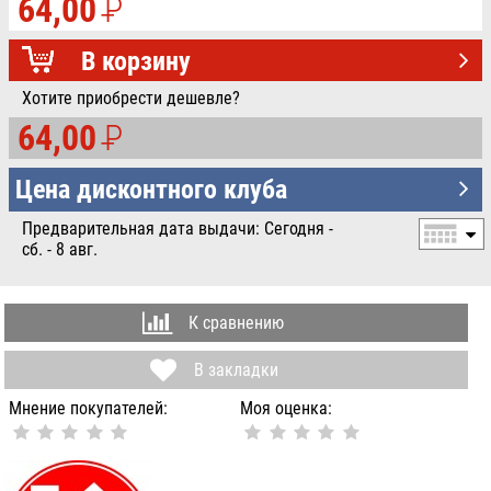
64,00
P
УБ.
В корзину
Хотите приобрести дешевле?
64,00
P
УБ.
Цена дисконтного клуба
Предварительная дата выдачи: Сегодня -
сб. - 8 авг.
К сравнению
В закладки
Мнение покупателей:
Моя оценка: