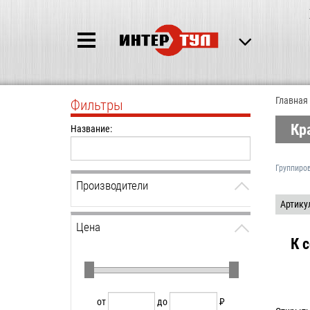
Главная
Фильтры
Кр
Название:
Группиро
Производители
Артику
Цена
К 
от
до
P