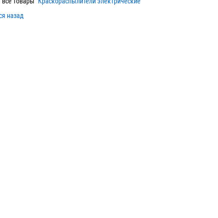
 все товары "
Краскораспылители электрические
"
ся назад