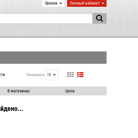
Звонок
Личный кабинет
сти
Показывать
15
15
25
В магазинах
Цена
50
100
йдено...