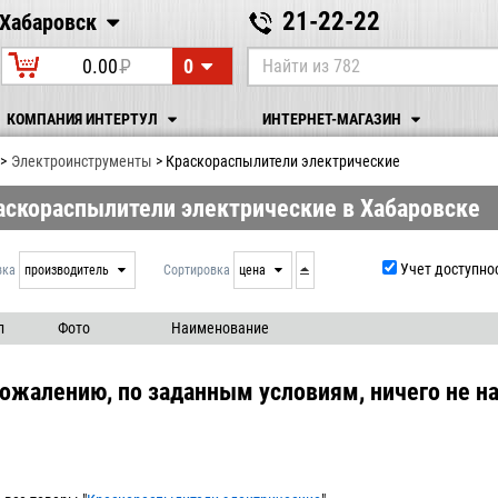
21-22-22
Хабаровск
Хабаровск
0
0.00
P
УБ.
КОМПАНИЯ ИНТЕРТУЛ
ИНТЕРНЕТ-МАГАЗИН
Электрoинcтрумeнты
Краскораспылители электрические
аскораспылители электрические в Хабаровске
Учет доступно
вка
производитель
Сортировка
цена
нет
дата
выдачи
производитель
л
Фото
Наименование
цена
артикул
сожалению, по заданным условиям, ничего не на