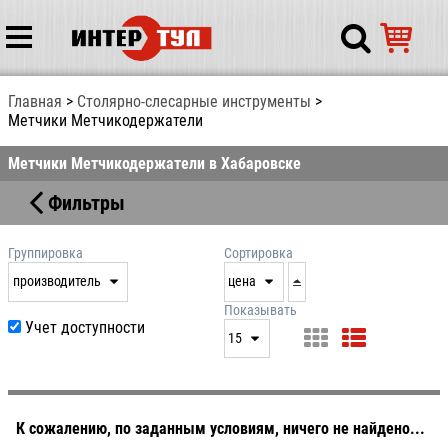
Главная
Столярно-слесарные инструменты
Метчики Метчикодержатели
Метчики Метчикодержатели в Хабаровске
Фильтры
Группировка
Сортировка
производитель
цена
нет
дата
Показывать
Учет доступности
выдачи
15
производитель
цена
15
артикул
25
50
К сожалению, по заданным условиям, ничего не найдено...