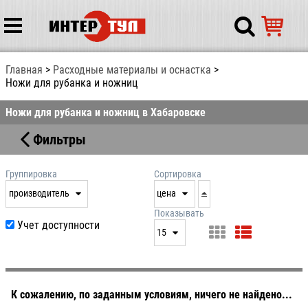
Главная
Расходные материалы и оснастка
Ножи для рубанка и ножниц
Ножи для рубанка и ножниц в Хабаровске
Фильтры
Группировка
Сортировка
производитель
цена
нет
дата
Показывать
Учет доступности
выдачи
15
производитель
цена
15
артикул
25
50
К сожалению, по заданным условиям, ничего не найдено...