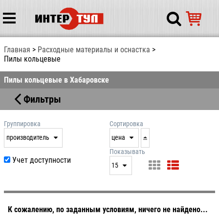
Главная
Расходные материалы и оснастка
Пилы кольцевые
Пилы кольцевые в Хабаровске
Фильтры
Группировка
Сортировка
производитель
цена
нет
дата
Показывать
Учет доступности
выдачи
15
производитель
цена
15
артикул
25
50
К сожалению, по заданным условиям, ничего не найдено...