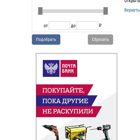
Открыть
Вернуть
от
до
P
УБ.
Подобрать
Сбросить