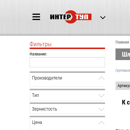
Главная
Фильтры
Шл
Название:
Группиро
Производители
Артику
Тип
К 
Зернистость
Цена