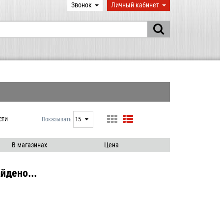
Звонок
Личный кабинет
сти
Показывать
15
15
25
В магазинах
Цена
50
100
йдено...