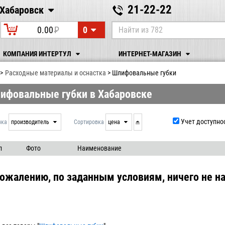
21-22-22
Хабаровск
Хабаровск
0
0.00
P
УБ.
КОМПАНИЯ ИНТЕРТУЛ
ИНТЕРНЕТ-МАГАЗИН
Расходные материалы и оснастка
Шлифовальные губки
ифовальные губки в Хабаровске
Учет доступно
вка
производитель
Сортировка
цена
нет
дата
выдачи
производитель
л
Фото
Наименование
цена
артикул
сожалению, по заданным условиям, ничего не на