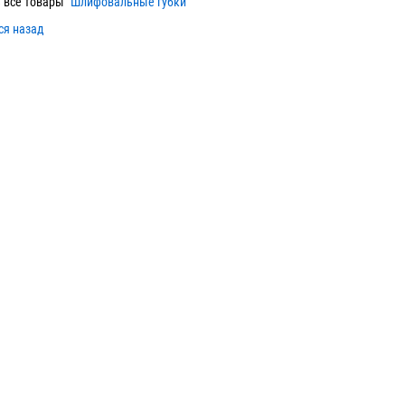
 все товары "
Шлифовальные губки
"
ся назад