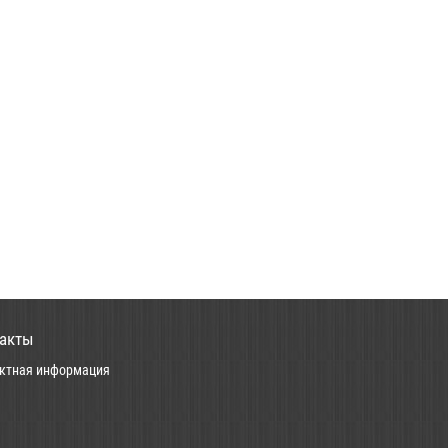
акты
ктная информация