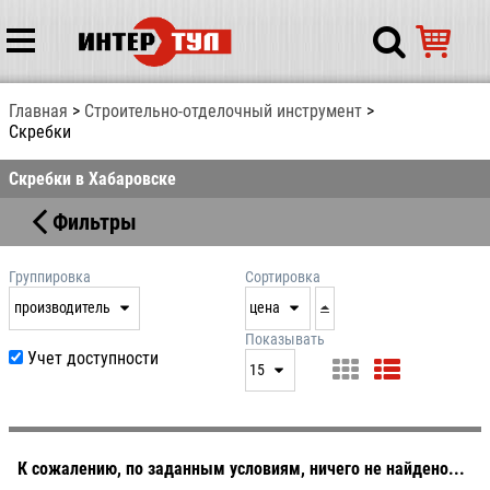
Главная
Строительно-отделочный инструмент
Скребки
Скребки в Хабаровске
Фильтры
Группировка
Сортировка
производитель
цена
нет
дата
Показывать
Учет доступности
выдачи
15
производитель
цена
15
артикул
25
50
К сожалению, по заданным условиям, ничего не найдено...