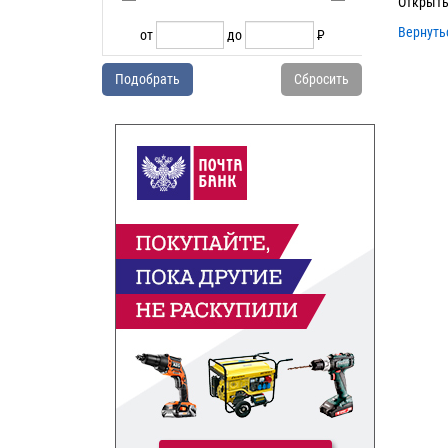
Открыть
Вернуть
от
до
P
УБ.
Подобрать
Сбросить