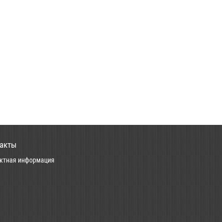
акты
ктная информация