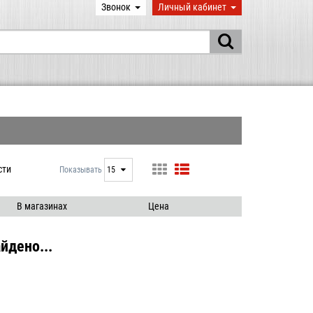
Звонок
Личный кабинет
сти
Показывать
15
15
25
В магазинах
Цена
50
100
йдено...