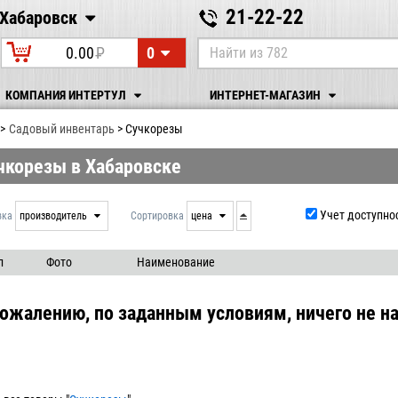
21-22-22
Хабаровск
Хабаровск
0
0.00
P
УБ.
КОМПАНИЯ ИНТЕРТУЛ
ИНТЕРНЕТ-МАГАЗИН
Садовый инвентарь
Сучкорезы
чкорезы в Хабаровске
Учет доступно
вка
производитель
Сортировка
цена
нет
дата
выдачи
производитель
л
Фото
Наименование
цена
артикул
сожалению, по заданным условиям, ничего не на