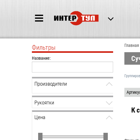
Главная
Фильтры
Су
Название:
Группиро
Производители
Артику
Рукоятки
К 
Цена