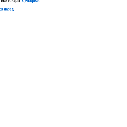
 все товары "
Сучкорезы
"
ся назад