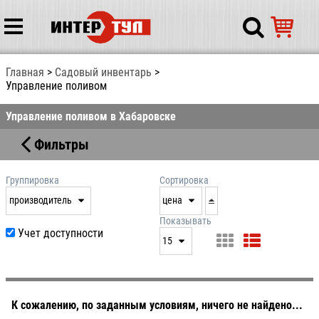
Главная
Садовый инвентарь
Управление поливом
Управление поливом в Хабаровске
Фильтры
Группировка
Сортировка
производитель
цена
нет
дата
Показывать
Учет доступности
выдачи
15
производитель
цена
15
артикул
25
50
К сожалению, по заданным условиям, ничего не найдено...