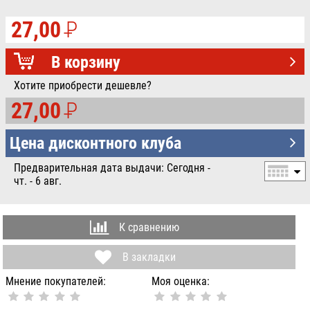
27,00
P
УБ.
В корзину
Хотите приобрести дешевле?
27,00
P
УБ.
Цена дисконтного клуба
Предварительная дата выдачи: Сегодня -
чт. - 6 авг.
К сравнению
В закладки
Мнение покупателей:
Моя оценка: