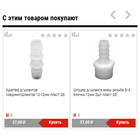
С этим товаром покупают
Адаптер д/шлангов
Штуцер д/шланга внеш резьба 3/4 -
соединитШлангов 12-12мм пласт QE
елочка 12мм 2шт пласт QE
И
Х
И
Х
27,00
P
Купить
57,00
P
Купить
УБ.
УБ.