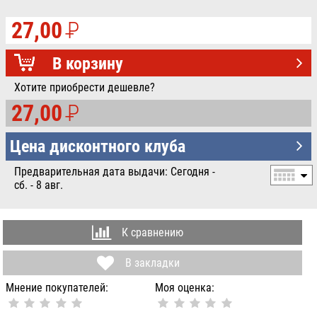
27,00
P
УБ.
В корзину
Хотите приобрести дешевле?
27,00
P
УБ.
Цена дисконтного клуба
Предварительная дата выдачи: Сегодня -
сб. - 8 авг.
К сравнению
В закладки
Мнение покупателей:
Моя оценка: