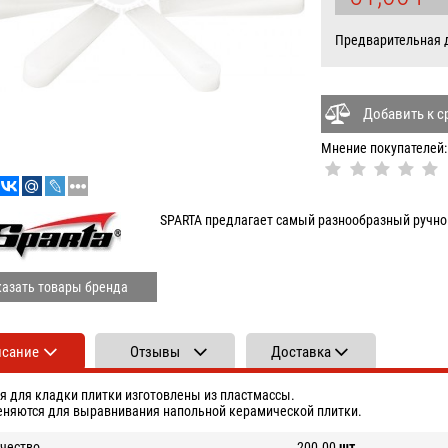
УБ
Предварительная да
Добавить к 
Мнение покупателей:
SPARTA предлагает самый разнообразный ручно
азать товары бренда
исание
Отзывы
Доставка
я для кладки плитки изготовлены из пластмассы.
няются для выравнивания напольной керамической плитки.
чество
200.00
шт