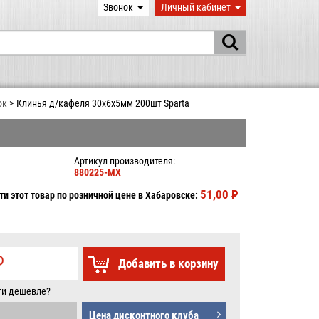
Звонок
Личный кабинет
ок
Клинья д/кафеля 30х6х5мм 200шт Sparta
Артикул производителя:
880225-MX
51,00
P
УБ.
и этот товар по розничной цене в Хабаровске:
P
Добавить в корзину
Б.
ти дешевле?
Цена дисконтного клуба