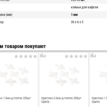
клинья для кафеля
ина (мм)
5
мм
мер
30 x 6 x 5
им товаром покупают
ки 1.5мм д/плиток 250шт
Крестики 2.0мм д/плиток 250шт
Крестики 1.
Sparta
Sparta