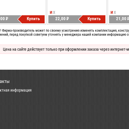
И
Х
И
Х
,00
P
Купить
22,00
P
Купить
21,00
УБ.
УБ.
У
! Фирма-производитель может по своему усмотрению изменять комплектацию, конструк
мений, перед покупкой советуем уточнять у менеджера нашей компании информацию о
Цена на сайте действует только при оформлении заказа через интернет-м
акты
ктная информация