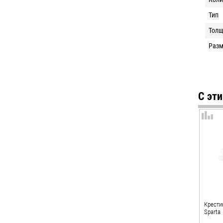
Тип
Толщ
Раз
С эт
Крести
Sparta