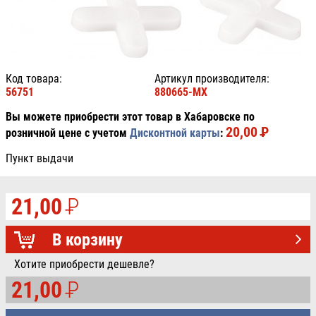
Код товара:
Артикул производителя:
56751
880665-MX
Вы можете приобрести этот товар в Хабаровске по
20,00
P
УБ.
розничной цене с учетом
Дисконтной карты
:
Пункт выдачи
21,00
P
УБ.
В корзину
Хотите приобрести дешевле?
21,00
P