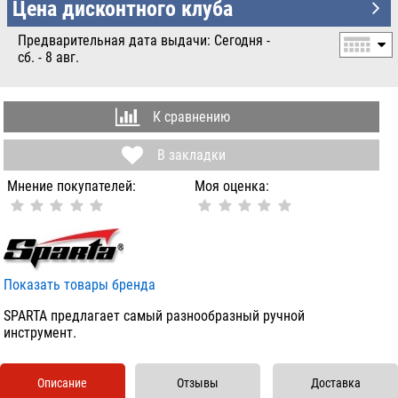
УБ.
Цена дисконтного клуба
Предварительная дата выдачи: Сегодня -
сб. - 8 авг.
К сравнению
В закладки
Мнение покупателей:
Моя оценка:
Показать товары бренда
SPARTA предлагает самый разнообразный ручной
инструмент.
Описание
Отзывы
Доставка