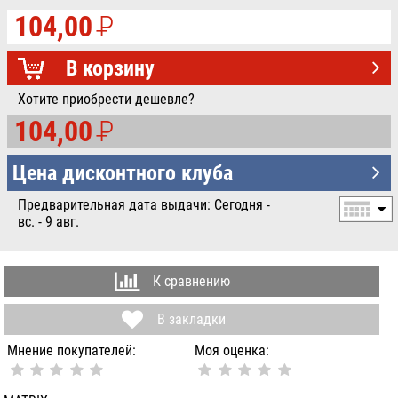
104,00
P
УБ.
В корзину
Хотите приобрести дешевле?
104,00
P
УБ.
Цена дисконтного клуба
Предварительная дата выдачи: Сегодня -
вс. - 9 авг.
К сравнению
В закладки
Мнение покупателей:
Моя оценка: