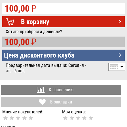
100,00
P
УБ.
В корзину
Хотите приобрести дешевле?
100,00
P
УБ.
Цена дисконтного клуба
Предварительная дата выдачи: Сегодня -
чт. - 6 авг.
К сравнению
В закладки
Мнение покупателей:
Моя оценка: