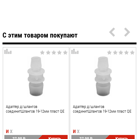
С этим товаром покупают
Адаптер д/шлангов
Адаптер д/шлангов
соединитШлангов 19-12мм пласт QE
соединитШлангов 19-12мм пласт QE
И
Х
И
Х
27,00
P
Купить
27,00
P
Купить