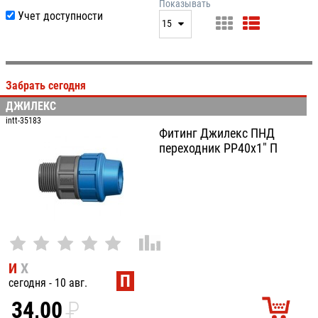
нет
дата
Показывать
Учет доступности
выдачи
15
производитель
цена
15
артикул
25
Забрать сегодня
50
ДЖИЛЕКС
100
intt-35183
Фитинг Джилекс ПНД
переходник РР40х1" П
И
Х
П
сегодня - 10 авг.
34,00
P