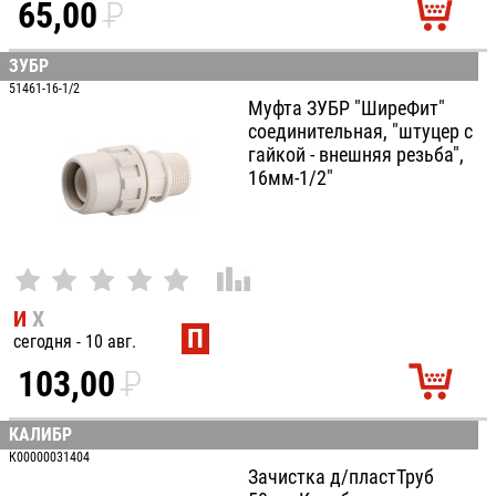
65,00
P
УБ.
ЗУБР
51461-16-1/2
Муфта ЗУБР "ШиреФит"
соединительная, "штуцер с
гайкой - внешняя резьба",
16мм-1/2"
И
Х
П
сегодня - 10 авг.
103,00
P
УБ.
КАЛИБР
К00000031404
Зачистка д/пластТруб