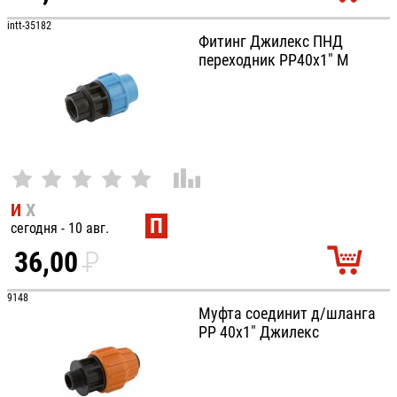
УБ.
intt-35182
Фитинг Джилекс ПНД
переходник РР40х1" М
И
Х
П
сегодня - 10 авг.
36,00
P
УБ.
9148
Муфта соединит д/шланга
РP 40х1" Джилекс