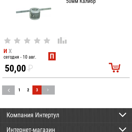
50мм Калибр
И
Х
П
сегодня - 10 авг.
50,00
P
УБ.
1
2
3
Компания Интертул
Контактная информация
Интернет-магазин