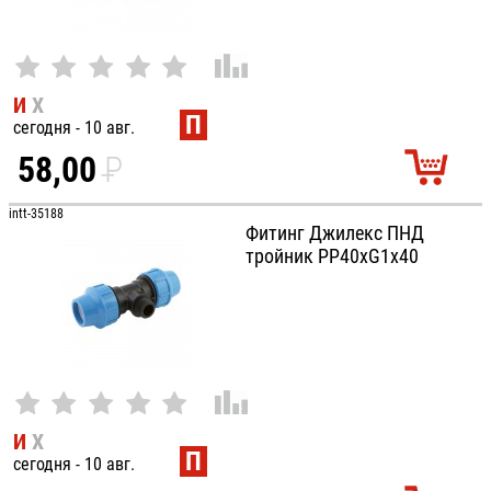
И
Х
П
сегодня - 10 авг.
58,00
P
УБ.
intt-35188
Фитинг Джилекс ПНД
тройник РР40хG1х40
И
Х
П
сегодня - 10 авг.