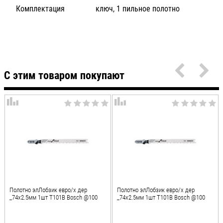
Комплектация
ключ, 1 пильное полотно
С этим товаром покупают
Полотно элЛобзик евро/х дер
Полотно элЛобзик евро/х дер
_74х2.5мм 1шт T101B Bosch @100
_74х2.5мм 1шт T101B Bosch @100