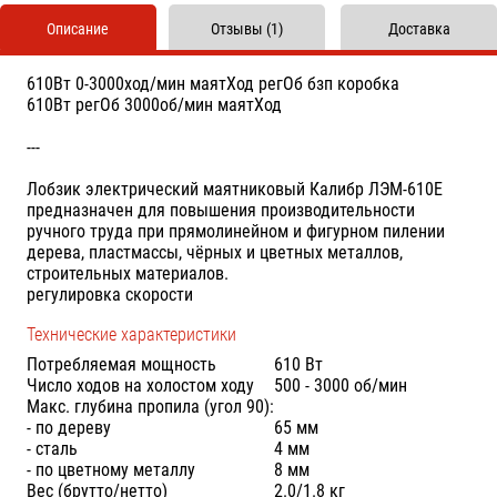
Описание
Отзывы (1)
Доставка
610Вт 0-3000ход/мин маятХод регОб бзп коробка
610Вт регОб 3000об/мин маятХод
---
Лобзик электрический маятниковый Калибр ЛЭМ-610Е
предназначен для повышения производительности
ручного труда при прямолинейном и фигурном пилении
дерева, пластмассы, чёрных и цветных металлов,
строительных материалов.
регулировка скорости
Технические характеристики
Потребляемая мощность
610 Вт
Число ходов на холостом ходу
500 - 3000 об/мин
Макс. глубина пропила (угол 90):
- по дереву
65 мм
- сталь
4 мм
- по цветному металлу
8 мм
Вес (брутто/нетто)
2.0/1.8 кг